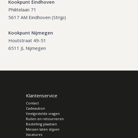
Kookpunt Eindhoven
Philitelaan 71
5617 AM Eindhoven (Strijp)
Kookpunt Nijmegen
Houtstraat 49-51
6511 JL Nijmegen
Klantenservice
Contact
Cadeaubon
Veelgestelde vragen
Ruilen en retourneren
Bestelling plaatsen
Messen laten slijpen
Vacatures