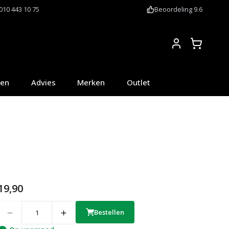
010 443 10 75
Beoordeling 9.6
Account
oen
Advies
Merken
Outlet
19,90
uantity
Bestellen