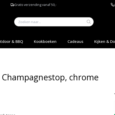
Gratis verzending vanaf 50,-
tdoor & BBQ
Kookboeken
Cadeaus
Kijken & D
 Champagnestop, chrome
Q