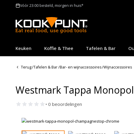
Vóór 23:00 besteld, morgen in huis*
Keuken
Koffie & Thee
Tafelen & Bar
Ou
Terug
/
Tafelen & Bar
/
Bar- en wijnaccessoires
/
Wijnaccessoires
Westmark Tappa Monopol
• 0 beoordelingen