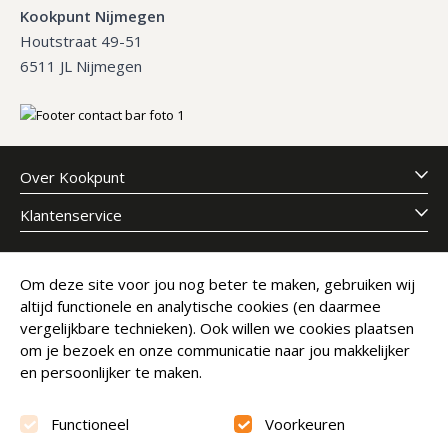
Kookpunt Nijmegen
Houtstraat 49-51
6511 JL Nijmegen
Over Kookpunt
Klantenservice
Meld je aan voor onze nieuwsbrief
Om deze site voor jou nog beter te maken, gebruiken wij
altijd functionele en analytische cookies (en daarmee
E-mailadres
Abonneer
vergelijkbare technieken). Ook willen we cookies plaatsen
om je bezoek en onze communicatie naar jou makkelijker
en persoonlijker te maken.
Functioneel
Voorkeuren