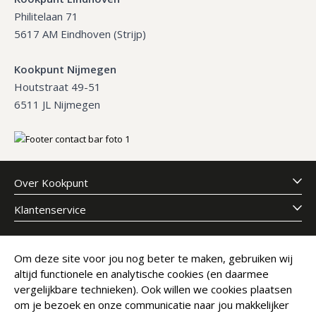
Philitelaan 71
5617 AM Eindhoven (Strijp)
Kookpunt Nijmegen
Houtstraat 49-51
6511 JL Nijmegen
Over Kookpunt
Klantenservice
Meld je aan voor onze nieuwsbrief
Om deze site voor jou nog beter te maken, gebruiken wij
altijd functionele en analytische cookies (en daarmee
E-mailadres
Abonneer
vergelijkbare technieken). Ook willen we cookies plaatsen
om je bezoek en onze communicatie naar jou makkelijker