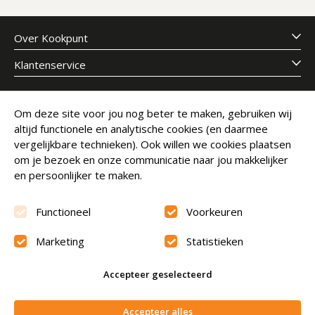
Over Kookpunt
Klantenservice
Meld je aan voor onze nieuwsbrief
Om deze site voor jou nog beter te maken, gebruiken wij
altijd functionele en analytische cookies (en daarmee
E-mailadres
Abonneer
vergelijkbare technieken). Ook willen we cookies plaatsen
om je bezoek en onze communicatie naar jou makkelijker
en persoonlijker te maken.
Functioneel
Voorkeuren
Marketing
Statistieken
Beoordeling
9.6
Accepteer geselecteerd
© Copyright 2026 Kookpunt.nl
|
Algemene voorwaarden
In winkelwagen
Accepteer alles