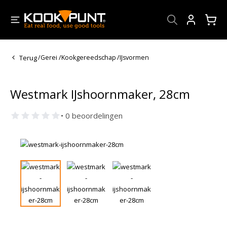
Account
Terug
/
Gerei
/
Kookgereedschap
/
IJsvormen
Westmark IJshoornmaker, 28cm
• 0 beoordelingen