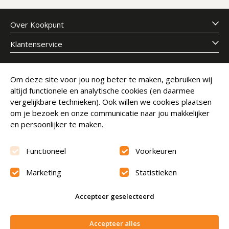
Over Kookpunt
Klantenservice
Meld je aan voor onze nieuwsbrief
Om deze site voor jou nog beter te maken, gebruiken wij
altijd functionele en analytische cookies (en daarmee
E-mailadres
Abonneer
vergelijkbare technieken). Ook willen we cookies plaatsen
om je bezoek en onze communicatie naar jou makkelijker
en persoonlijker te maken.
Functioneel
Voorkeuren
Marketing
Statistieken
Beoordeling
9.6
Accepteer geselecteerd
© Copyright 2026 Kookpunt.nl
|
Algemene voorwaarden
In winkelwagen
Accepteer alles
|
Privacyverklaring
|
Cookies