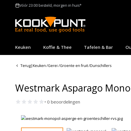
Vóór 23:00 besteld, morgen in huis*
Keuken
Koffie & Thee
Tafelen & Bar
Ou
Terug
|
Keuken
/
Gerei
/
Groente en fruit
/
Dunschillers
Westmark Asparago Monopo
• 0 beoordelingen