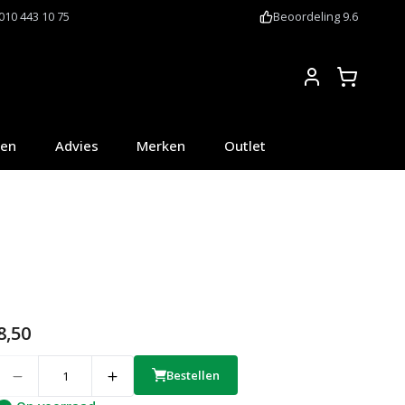
010 443 10 75
Beoordeling 9.6
Account
oen
Advies
Merken
Outlet
8,50
uantity
Bestellen