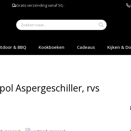
Gratis verzending vanaf 50,-
tdoor & BBQ
Kookboeken
Cadeaus
Kijken & D
l Aspergeschiller, rvs
Q