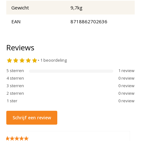
Gewicht
9,7kg
EAN
8718862702636
Reviews
•
1
beoordeling
5
sterren
1
review
4
sterren
0
review
3
sterren
0
review
2
sterren
0
review
1
ster
0
review
Schrijf een review