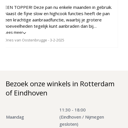
EEN TOPPER! Deze pan nu enkele maanden in gebruik.
Naast de fijne slow en highcook functies heeft de pan
een krachtige aanbraadfunctie, waarbij je grotere
hoeveelheden tegelijk kunt aanbraden dan bij
‘traditioneel’ aanbraden. De fastcook functie is een fijne
Lees meer
extra voor bv een gerecht te laten ‘pruttelen’. Bij alle
Dries van Oostenbrugge
- 3-2-2025
functies kunnen de tijden naar wens worden
aangepast. De pan straat degelijkheid uit. Hij is qua
gewicht zwaar, maar wat wil je bij een pan van dit
formaat en ook nog gietijzer. Lang gewikt en gewogen
om hem te kopen, maar voor mij is het een pan die in
elke keuken thuishoort! Zijn prijs zeker waard.
Bezoek onze winkels in Rotterdam
of Eindhoven
11:30 - 18:00
Maandag
(Eindhoven / Nijmegen
gesloten)