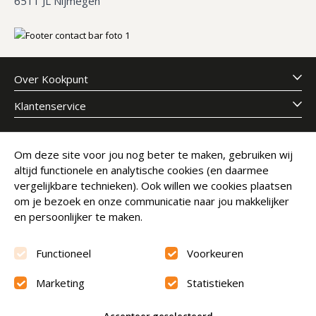
6511 JL Nijmegen
Over Kookpunt
Klantenservice
Meld je aan voor onze nieuwsbrief
Om deze site voor jou nog beter te maken, gebruiken wij
altijd functionele en analytische cookies (en daarmee
E-mailadres
Abonneer
vergelijkbare technieken). Ook willen we cookies plaatsen
om je bezoek en onze communicatie naar jou makkelijker
en persoonlijker te maken.
Functioneel
Voorkeuren
Marketing
Statistieken
Beoordeling
9.6