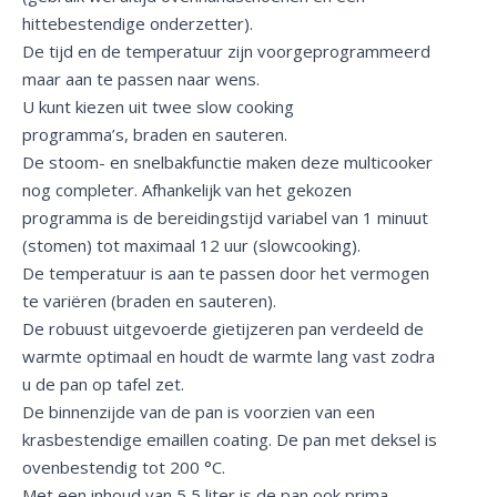
hittebestendige onderzetter).
De tijd en de temperatuur zijn voorgeprogrammeerd
maar aan te passen naar wens.
U kunt kiezen uit twee slow cooking
programma’s, braden en sauteren.
De stoom- en snelbakfunctie maken deze multicooker
nog completer. Afhankelijk van het gekozen
programma is de bereidingstijd variabel van 1 minuut
(stomen) tot maximaal 12 uur (slowcooking).
De temperatuur is aan te passen door het vermogen
te variëren (braden en sauteren).
De robuust uitgevoerde gietijzeren pan verdeeld de
warmte optimaal en houdt de warmte lang vast zodra
u de pan op tafel zet.
De binnenzijde van de pan is voorzien van een
krasbestendige emaillen coating. De pan met deksel is
ovenbestendig tot 200 °C.
Met een inhoud van 5,5 liter is de pan ook prima