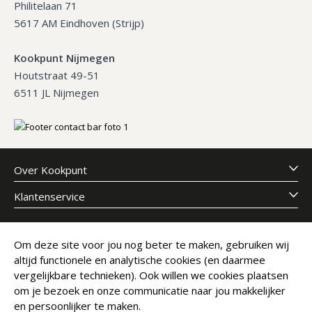
Philitelaan 71
5617 AM Eindhoven (Strijp)
Kookpunt Nijmegen
Houtstraat 49-51
6511 JL Nijmegen
Over Kookpunt
Klantenservice
Meld je aan voor onze nieuwsbrief
Om deze site voor jou nog beter te maken, gebruiken wij
altijd functionele en analytische cookies (en daarmee
E-mailadres
Abonneer
vergelijkbare technieken). Ook willen we cookies plaatsen
om je bezoek en onze communicatie naar jou makkelijker
en persoonlijker te maken.