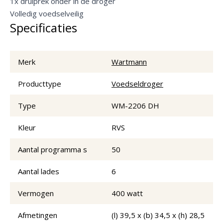
1x druiprek onder in de droger
Volledig voedselveilig
Specificaties
Merk
Wartmann
Producttype
Voedseldroger
Type
WM-2206 DH
Kleur
RVS
Aantal programma s
50
Aantal lades
6
Vermogen
400 watt
Afmetingen
(l) 39,5 x (b) 34,5 x (h) 28,5