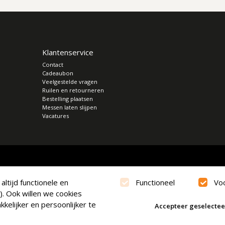
Klantenservice
Contact
Cadeaubon
Veelgestelde vragen
Ruilen en retourneren
Bestelling plaatsen
Messen laten slijpen
Vacatures
ltijd functionele en
Functioneel
Vo
). Ook willen we cookies
kelijker en persoonlijker te
Accepteer geselecte
verklaring
|
Cookies