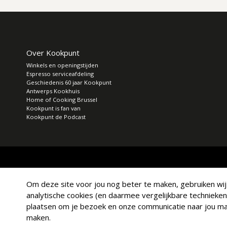
Over Kookpunt
Winkels en openingstijden
Espresso serviceafdeling
Geschiedenis 60 jaar Kookpunt
Antwerps Kookhuis
Home of Cooking Brussel
Kookpunt is fan van
Kookpunt de Podcast
Om deze site voor jou nog beter te maken, gebruiken wij a
analytische cookies (en daarmee vergelijkbare technieken
plaatsen om je bezoek en onze communicatie naar jou mak
maken.
© Copyright 2026 Kookpunt.nl
|
Algemene voorwaarden
|
Privacy