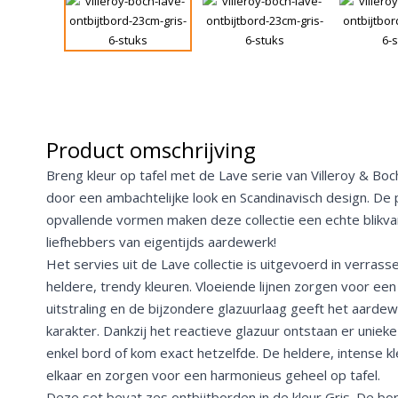
Product omschrijving
Breng kleur op tafel met de Lave serie van Villeroy & Boc
door een ambachtelijke look en Scandinavisch design. De 
opvallende vormen maken deze collectie een echte blikvan
liefhebbers van eigentijds aardewerk!
Het servies uit de Lave collectie is uitgevoerd in verra
heldere, trendy kleuren. Vloeiende lijnen zorgen voor een 
uitstraling en de bijzondere glazuurlaag geeft het aarde
karakter. Dankzij het reactieve glazuur ontstaan er uniek
enkel bord of kom exact hetzelfde. De heldere, intense kl
elkaar en zorgen voor een harmonieus geheel op tafel.
Deze set bevat zes ontbijtborden in de kleur Gris. De b