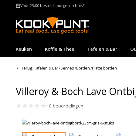
Vóór 23:00 besteld, morgen in huis*
Keuken
Koffie & Thee
Tafelen & Bar
Ou
Terug
|
Tafelen & Bar
/
Servies
/
Borden
/
Platte borden
Villeroy & Boch Lave Ontbi
• 0 beoordelingen