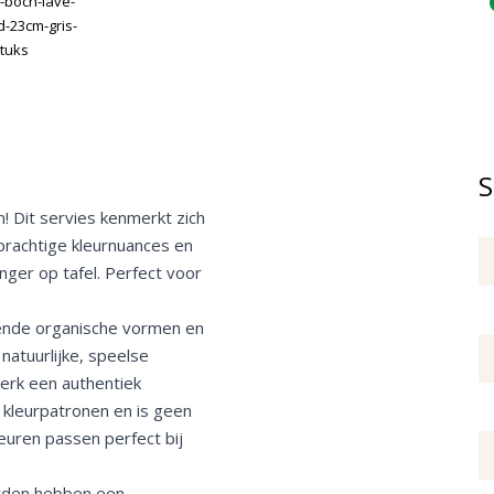
S
h! Dit servies kenmerkt zich
prachtige kleurnuances en
ger op tafel. Perfect voor
ssende organische vormen en
natuurlijke, speelse
werk een authentiek
e kleurpatronen en is geen
euren passen perfect bij
orden hebben een