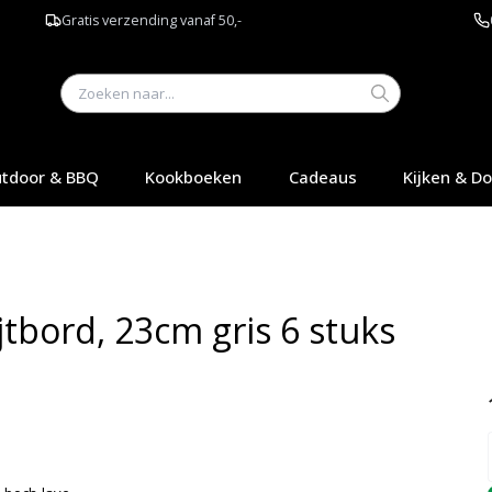
Gratis verzending vanaf 50,-
tdoor & BBQ
Kookboeken
Cadeaus
Kijken & D
jtbord, 23cm gris 6 stuks
Q