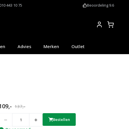
010 443 10 75
Beoordeling 9.6
Account
oen
Advies
Merken
Outlet
109,-
137,-
uantity
Bestellen