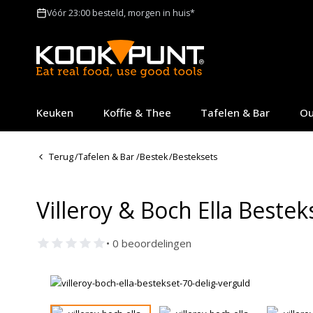
Vóór 23:00 besteld, morgen in huis*
Keuken
Koffie & Thee
Tafelen & Bar
Ou
Terug
/
Tafelen & Bar
/
Bestek
/
Besteksets
Villeroy & Boch Ella Bestek
• 0 beoordelingen