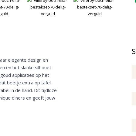
S
 haar elegante design en
n en het slanke silhouet
dgoud applicaties op het
at beetje extra op tafel.
bel in de hand. Dit tijdloze
chique diners en geeft jouw