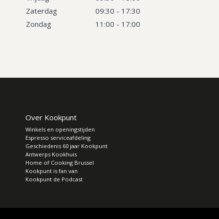
Zaterdag
09:30 - 17:30
Zondag
11:00 - 17:00
Over Kookpunt
Winkels en openingstijden
Espresso serviceafdeling
Geschiedenis 60 jaar Kookpunt
Antwerps Kookhuis
Home of Cooking Brussel
Kookpunt is fan van
Kookpunt de Podcast