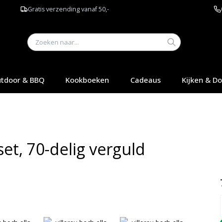
Gratis verzending vanaf 50,-
tdoor & BBQ
Kookboeken
Cadeaus
Kijken & D
set, 70-delig verguld
Q