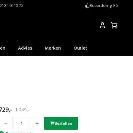
010 443 10 75
Beoordeling 9.6
Account
oen
Advies
Merken
Outlet
729,-
1.049,-
uantity
Bestellen