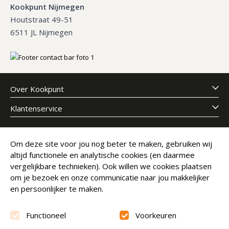
Kookpunt Nijmegen
Houtstraat 49-51
6511 JL Nijmegen
Over Kookpunt
Klantenservice
Meld je aan voor onze nieuwsbrief
Om deze site voor jou nog beter te maken, gebruiken wij
altijd functionele en analytische cookies (en daarmee
E-mailadres
Abonneer
vergelijkbare technieken). Ook willen we cookies plaatsen
om je bezoek en onze communicatie naar jou makkelijker
en persoonlijker te maken.
Functioneel
Voorkeuren