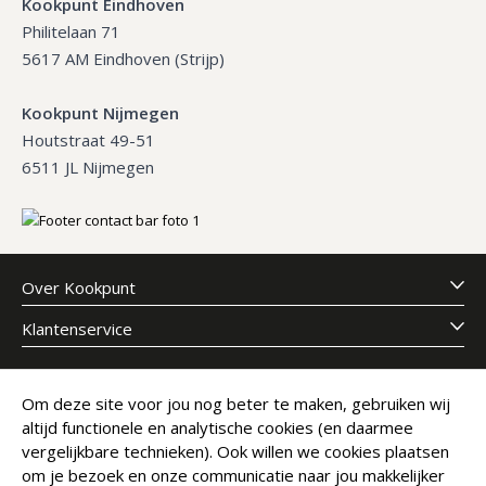
Kookpunt Eindhoven
Philitelaan 71
5617 AM Eindhoven (Strijp)
Kookpunt Nijmegen
Houtstraat 49-51
6511 JL Nijmegen
Over Kookpunt
Klantenservice
Meld je aan voor onze nieuwsbrief
Om deze site voor jou nog beter te maken, gebruiken wij
altijd functionele en analytische cookies (en daarmee
E-mailadres
Abonneer
vergelijkbare technieken). Ook willen we cookies plaatsen
om je bezoek en onze communicatie naar jou makkelijker