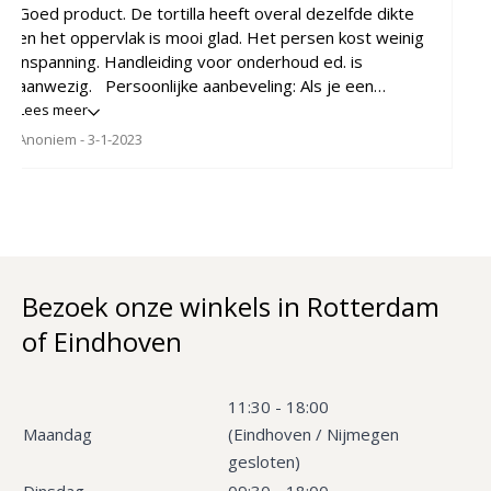
Goed product. De tortilla heeft overal dezelfde dikte
en het oppervlak is mooi glad. Het persen kost weinig
inspanning. Handleiding voor onderhoud ed. is
aanwezig. Persoonlijke aanbeveling: Als je een
dunnere tortilla wilt dan moet je niet harder drukken
Lees meer
maar meerdere keren, waarbij je evt. de tortilla draait.
Anoniem
- 3-1-2023
Bezoek onze winkels in Rotterdam
of Eindhoven
11:30 - 18:00
Maandag
(Eindhoven / Nijmegen
gesloten)
Dinsdag
09:30 - 18:00