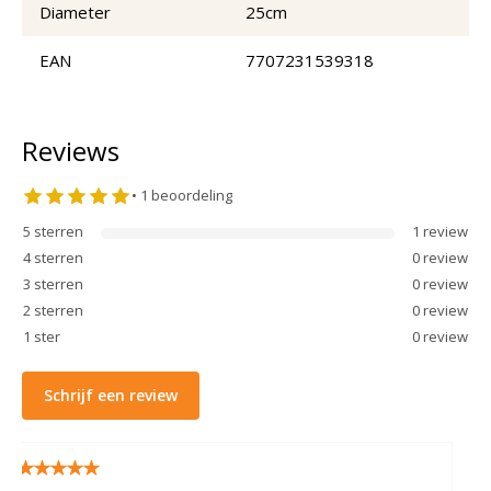
Diameter
25cm
EAN
7707231539318
Reviews
•
1
beoordeling
5
sterren
1
review
4
sterren
0
review
3
sterren
0
review
2
sterren
0
review
1
ster
0
review
Schrijf een review