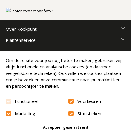
Over Kookpunt
Klantenservice
Meld je aan voor onze nieuwsbrief
Om deze site voor jou nog beter te maken, gebruiken wij
altijd functionele en analytische cookies (en daarmee
E-mailadres
Abonneer
vergelijkbare technieken). Ook willen we cookies plaatsen
om je bezoek en onze communicatie naar jou makkelijker
en persoonlijker te maken.
Functioneel
Voorkeuren
Marketing
Statistieken
Beoordeling
9.6
Accepteer geselecteerd