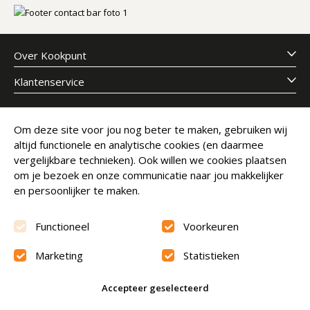
Over Kookpunt
Klantenservice
Meld je aan voor onze nieuwsbrief
Om deze site voor jou nog beter te maken, gebruiken wij
altijd functionele en analytische cookies (en daarmee
E-mailadres
Abonneer
vergelijkbare technieken). Ook willen we cookies plaatsen
om je bezoek en onze communicatie naar jou makkelijker
en persoonlijker te maken.
Functioneel
Voorkeuren
Marketing
Statistieken
Beoordeling
9.6
Accepteer geselecteerd