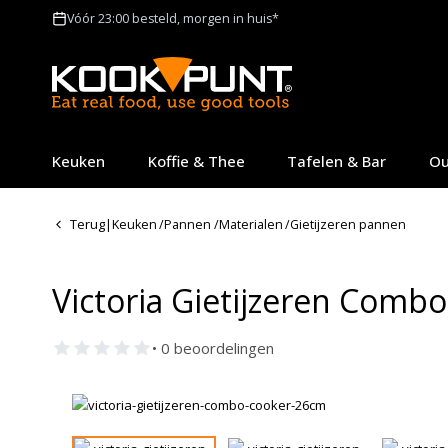
Vóór 23:00 besteld, morgen in huis*
Keuken
Koffie & Thee
Tafelen & Bar
Ou
Terug
|
Keuken
/
Pannen
/
Materialen
/
Gietijzeren pannen
Victoria Gietijzeren Comb
• 0 beoordelingen