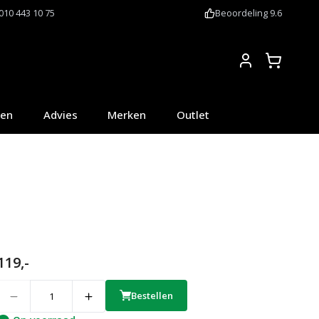
010 443 10 75
Beoordeling 9.6
Account
oen
Advies
Merken
Outlet
119,-
uantity
Bestellen