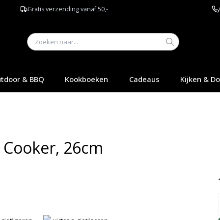
Gratis verzending vanaf 50,-
tdoor & BBQ
Kookboeken
Cadeaus
Kijken & D
o Cooker, 26cm
Q