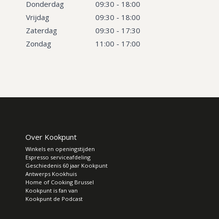
Donderdag
09:30 - 18:00
Vrijdag
09:30 - 18:00
Zaterdag
09:30 - 17:30
Zondag
11:00 - 17:00
Over Kookpunt
Winkels en openingstijden
Espresso serviceafdeling
Geschiedenis 60 jaar Kookpunt
Antwerps Kookhuis
Home of Cooking Brussel
Kookpunt is fan van
Kookpunt de Podcast