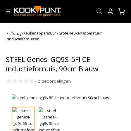
Account
Terug
/
Keukenapparatuur
/
Grote keukenapparatuur
/
Inductiefornuizen
STEEL Genesi GQ9S-5FI CE
inductiefornuis, 90cm Blauw
• 0 beoordelingen