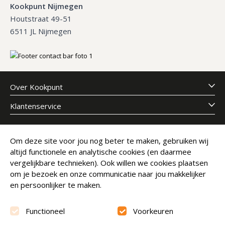
Kookpunt Nijmegen
Houtstraat 49-51
6511 JL Nijmegen
Over Kookpunt
Klantenservice
Meld je aan voor onze nieuwsbrief
Om deze site voor jou nog beter te maken, gebruiken wij
altijd functionele en analytische cookies (en daarmee
E-mailadres
Abonneer
vergelijkbare technieken). Ook willen we cookies plaatsen
om je bezoek en onze communicatie naar jou makkelijker
en persoonlijker te maken.
Functioneel
Voorkeuren