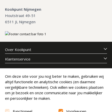
Kookpunt Nijmegen
Houtstraat 49-51
6511 JL Nijmegen
Over Kookpunt
Klantenservice
Meld je aan voor onze nieuwsbrief
Om deze site voor jou nog beter te maken, gebruiken wij
altijd functionele en analytische cookies (en daarmee
E-mailadres
Abonneer
vergelijkbare technieken). Ook willen we cookies plaatsen
om je bezoek en onze communicatie naar jou makkelijker
en persoonlijker te maken.
Functioneel
Voorkeuren