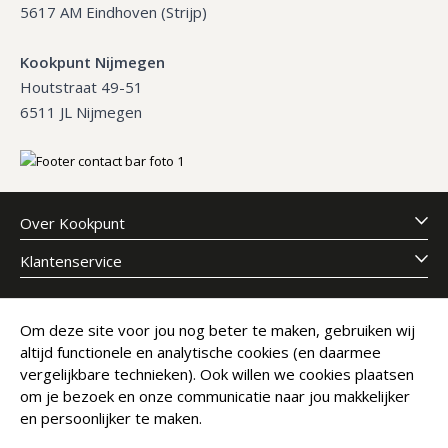
5617 AM Eindhoven (Strijp)
Kookpunt Nijmegen
Houtstraat 49-51
6511 JL Nijmegen
Over Kookpunt
Klantenservice
Meld je aan voor onze nieuwsbrief
Om deze site voor jou nog beter te maken, gebruiken wij
altijd functionele en analytische cookies (en daarmee
E-mailadres
Abonneer
vergelijkbare technieken). Ook willen we cookies plaatsen
om je bezoek en onze communicatie naar jou makkelijker
en persoonlijker te maken.