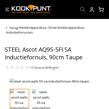
Account
Terug
/
Keukenapparatuur
/
Grote keukenapparatuur
/
Inductiefornuizen
STEEL Ascot AQ9S-5FI SA
inductiefornuis, 90cm Taupe
• 0 beoordelingen