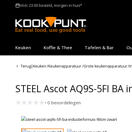
Vóór 23:00 besteld, morgen in huis*
Keuken
Koffie & Thee
Tafelen & Bar
Ou
Terug
|
Keuken
/
Keukenapparatuur
/
Grote keukenapparatuur
/
I
STEEL Ascot AQ9S-5FI BA i
• 0 beoordelingen