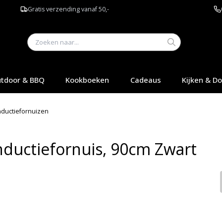
Gratis verzending vanaf 50,-
tdoor & BBQ
Kookboeken
Cadeaus
Kijken & D
nductiefornuizen
nductiefornuis, 90cm Zwart