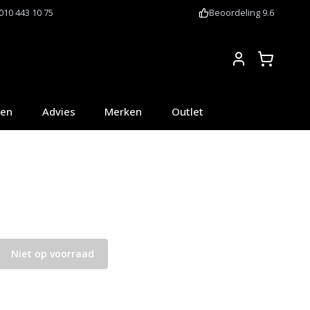
010 443 10 75
Beoordeling 9.6
Account
oen
Advies
Merken
Outlet
Niet op voorraad