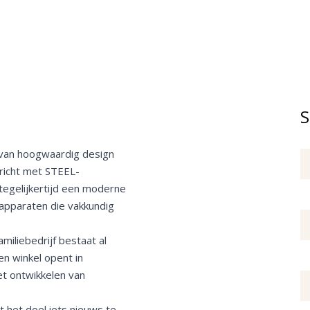
S
 van hoogwaardig design
richt met STEEL-
tegelijkertijd een moderne
 apparaten die vakkundig
amiliebedrijf bestaat al
en winkel opent in
het ontwikkelen van
 het doel iets nieuws te