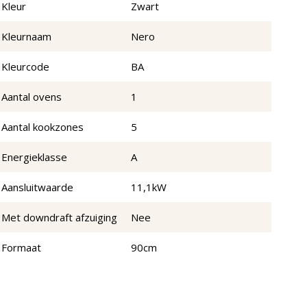
Kleur
Zwart
Kleurnaam
Nero
Kleurcode
BA
Aantal ovens
1
Aantal kookzones
5
Energieklasse
A
Aansluitwaarde
11,1kW
Met downdraft afzuiging
Nee
Formaat
90cm