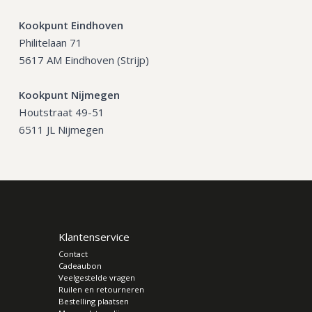
Kookpunt Eindhoven
Philitelaan 71
5617 AM Eindhoven (Strijp)
Kookpunt Nijmegen
Houtstraat 49-51
6511 JL Nijmegen
Klantenservice
Contact
Cadeaubon
Veelgestelde vragen
Ruilen en retourneren
Bestelling plaatsen