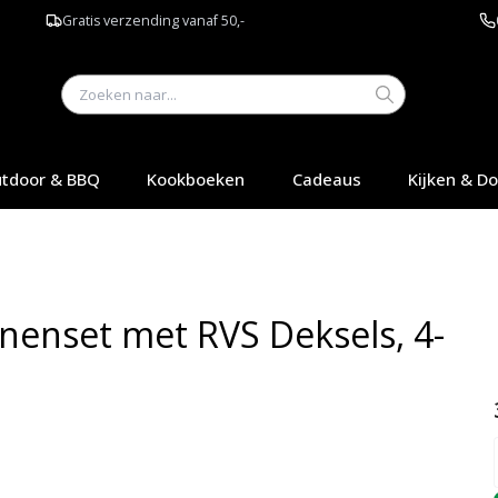
Gratis verzending vanaf 50,-
tdoor & BBQ
Kookboeken
Cadeaus
Kijken & D
nnenset met RVS Deksels, 4-
Q