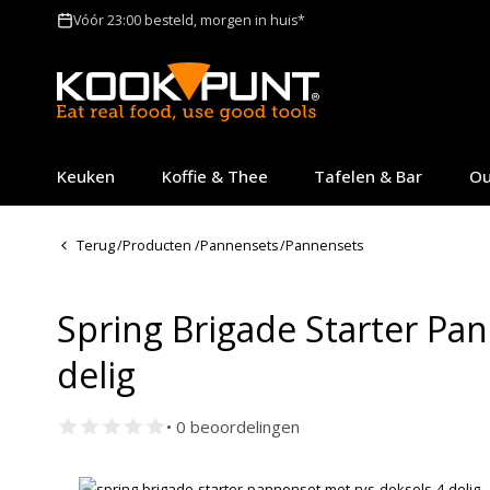
Vóór 23:00 besteld, morgen in huis*
Keuken
Koffie & Thee
Tafelen & Bar
Ou
Terug
/
Producten
/
Pannensets
/
Pannensets
Spring Brigade Starter Pa
delig
• 0 beoordelingen