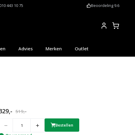
010 443 10 75
Beoordeling 9.6
Account
oen
Advies
Merken
Outlet
329,-
519,-
uantity
Bestellen