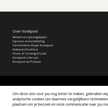
Over Kookpunt
Winkels en openingstijden
Espresso serviceafdeling
Geschiedenis 60 jaar Kookpunt
Antwerps Kookhuis
Home of Cooking Brussel
Kookpunt is fan van
Kookpunt de Podcast
Om deze site voor jou nog beter te maken, gebruiken wij a
analytische cookies (en daarmee vergelijkbare technieken
plaatsen om je bezoek en onze communicatie naar jou mak