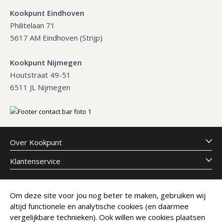
Kookpunt Eindhoven
Philitelaan 71
5617 AM Eindhoven (Strijp)
Kookpunt Nijmegen
Houtstraat 49-51
6511 JL Nijmegen
Over Kookpunt
Klantenservice
Meld je aan voor onze nieuwsbrief
Om deze site voor jou nog beter te maken, gebruiken wij
altijd functionele en analytische cookies (en daarmee
E-mailadres
Abonneer
vergelijkbare technieken). Ook willen we cookies plaatsen