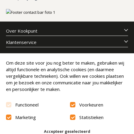
Over Kookpunt
Klantenservice
Meld je aan voor onze nieuwsbrief
Om deze site voor jou nog beter te maken, gebruiken wij
altijd functionele en analytische cookies (en daarmee
E-mailadres
Abonneer
vergelijkbare technieken). Ook willen we cookies plaatsen
om je bezoek en onze communicatie naar jou makkelijker
en persoonlijker te maken.
Functioneel
Voorkeuren
Marketing
Statistieken
Beoordeling
9.6
Accepteer geselecteerd