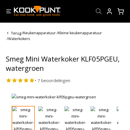
Account
Terug
/
Keukenapparatuur
/
Kleine keukenapparatuur
/
Waterkokers
Smeg Mini Waterkoker KLF05PGEU,
watergroen
• 7 beoordelingen