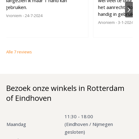
aangezien ik maar 1 hand kan
wel veel te duur m
gebruiken.
het aanrecht. Robuust en stevig en
handig in gebruik.w
Anoniem
- 24-7-2024
Anoniem
- 3-1-2024
Alle
7
reviews
Bezoek onze winkels in Rotterdam
of Eindhoven
11:30 - 18:00
Maandag
(Eindhoven / Nijmegen
gesloten)