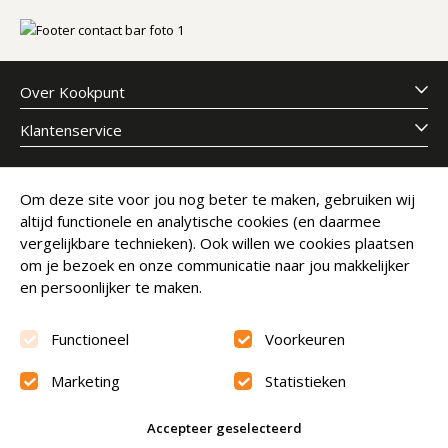
Over Kookpunt
Klantenservice
Meld je aan voor onze nieuwsbrief
Om deze site voor jou nog beter te maken, gebruiken wij
altijd functionele en analytische cookies (en daarmee
E-mailadres
Abonneer
vergelijkbare technieken). Ook willen we cookies plaatsen
om je bezoek en onze communicatie naar jou makkelijker
en persoonlijker te maken.
Functioneel
Voorkeuren
Marketing
Statistieken
Beoordeling
9.6
Accepteer geselecteerd