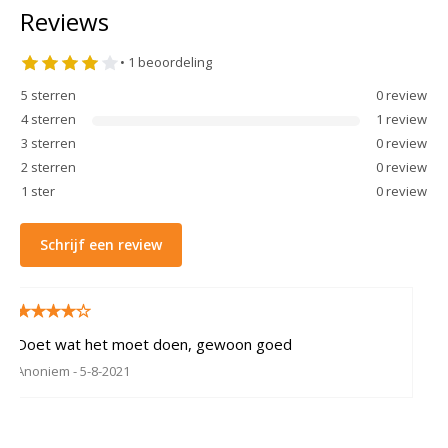
Reviews
•
1
beoordeling
5
sterren
0
review
4
sterren
1
review
3
sterren
0
review
2
sterren
0
review
1
ster
0
review
Schrijf een review
Doet wat het moet doen, gewoon goed
Anoniem
- 5-8-2021