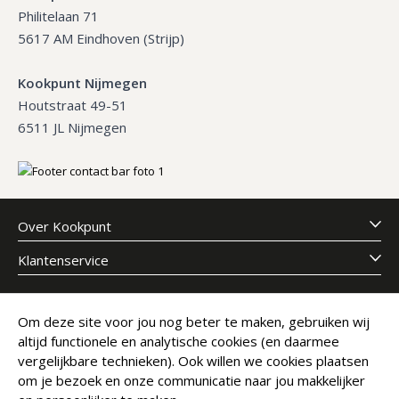
Philitelaan 71
5617 AM Eindhoven (Strijp)
Kookpunt Nijmegen
Houtstraat 49-51
6511 JL Nijmegen
Over Kookpunt
Klantenservice
Meld je aan voor onze nieuwsbrief
Om deze site voor jou nog beter te maken, gebruiken wij
altijd functionele en analytische cookies (en daarmee
E-mailadres
Abonneer
vergelijkbare technieken). Ook willen we cookies plaatsen
om je bezoek en onze communicatie naar jou makkelijker