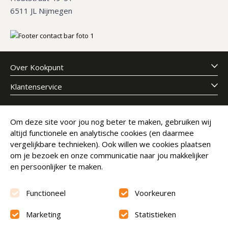
6511 JL Nijmegen
Over Kookpunt
Klantenservice
Meld je aan voor onze nieuwsbrief
Om deze site voor jou nog beter te maken, gebruiken wij
altijd functionele en analytische cookies (en daarmee
E-mailadres
Abonneer
vergelijkbare technieken). Ook willen we cookies plaatsen
om je bezoek en onze communicatie naar jou makkelijker
en persoonlijker te maken.
Functioneel
Voorkeuren
Marketing
Statistieken
Beoordeling
9.6