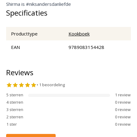
Shirma is #niksandersdanliefde
Specificaties
Producttype
Kookboek
EAN
9789083154428
Reviews
•
1
beoordeling
5
sterren
1
review
4
sterren
0
review
3
sterren
0
review
2
sterren
0
review
1
ster
0
review