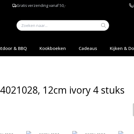
Gratis verzending vanaf 50,-
tdoor & BBQ
Kookboeken
Cadeaus
Kijken & D
B4021028, 12cm ivory 4 stuks