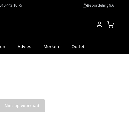
010 443 10 75
Beoordeling 9.6
Account
oen
Advies
Merken
Outlet
Niet op voorraad