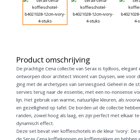
Product omschrijving
De prachtige Cena collectie van Serax is tijdloos, elegant
ontworpen door architect Vincent van Duysen, wie voor de
ging met de archetypes van serviesgoed. Geheel in de sti
servies terug naar de essentie, met een no-nonsense v
lijn. Het gebruik van warme, natuurlijke kleuren, als ivoor
en gezelligheid op tafel. De borden uit de collectie heb
randen, zowel hoog als laag, en zijn perfect met elkaar 
dynamisch effect.
Deze set bevat vier koffieschotels in de kleur 'Ivory'. De 
de Serax Cena koffiekoppen en koffiemokken en hebben