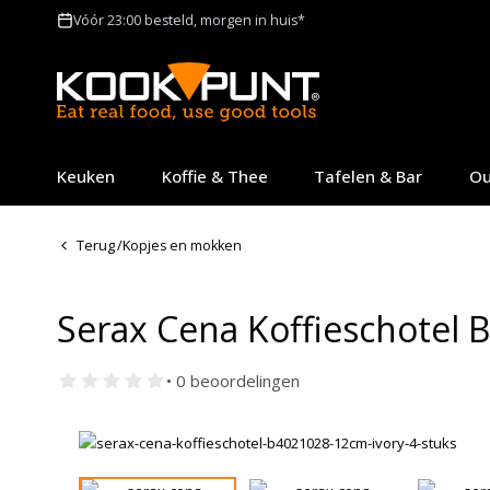
Vóór 23:00 besteld, morgen in huis*
Keuken
Koffie & Thee
Tafelen & Bar
Ou
Terug
/
Kopjes en mokken
Serax Cena Koffieschotel 
• 0 beoordelingen