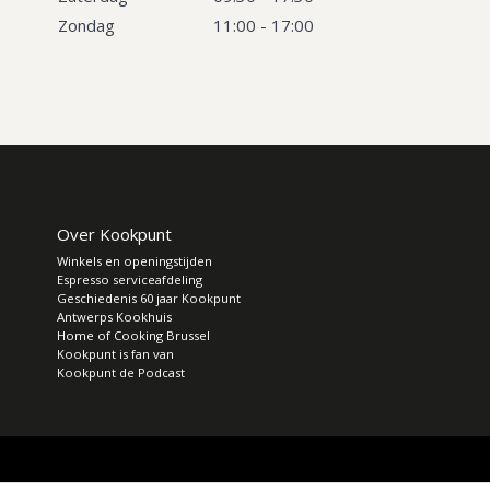
Zondag
11:00 - 17:00
Over Kookpunt
Winkels en openingstijden
Espresso serviceafdeling
Geschiedenis 60 jaar Kookpunt
Antwerps Kookhuis
Home of Cooking Brussel
Kookpunt is fan van
Kookpunt de Podcast