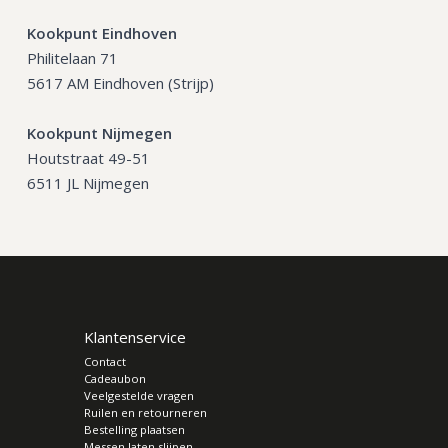
Kookpunt Eindhoven
Philitelaan 71
5617 AM Eindhoven (Strijp)
Kookpunt Nijmegen
Houtstraat 49-51
6511 JL Nijmegen
Klantenservice
Contact
Cadeaubon
Veelgestelde vragen
Ruilen en retourneren
Bestelling plaatsen
Messen laten slijpen