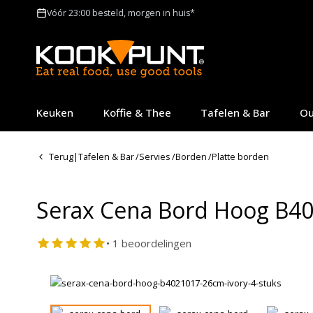
Vóór 23:00 besteld, morgen in huis*
Keuken
Koffie & Thee
Tafelen & Bar
Ou
Terug
|
Tafelen & Bar
/
Servies
/
Borden
/
Platte borden
Serax Cena Bord Hoog B40
• 1 beoordelingen