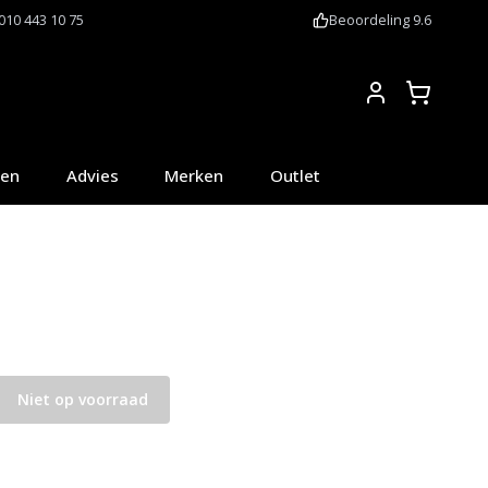
010 443 10 75
Beoordeling 9.6
Account
oen
Advies
Merken
Outlet
Niet op voorraad