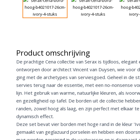
Product omschrijving
De prachtige Cena collectie van Serax is tijdloos, elegant
ontworpen door architect Vincent van Duysen, wie voor de
ging met de archetypes van serviesgoed. Geheel in de sti
servies terug naar de essentie, met een no-nonsense v
lijn. Het gebruik van warme, natuurlijke kleuren, als ivoor
en gezelligheid op tafel. De borden uit de collectie heb
randen, zowel hoog als laag, en zijn perfect met elkaar 
dynamisch effect.
Deze set bevat vier borden met hoge rand in de kleur 'Ivo
gemaakt van geglazuurd porselein en hebben een doors
mag worden gereinigd in de vaatwasser en is daarnaast 