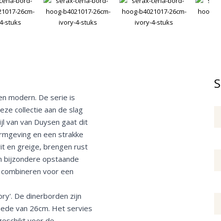
S
 en modern. De serie is
ze collectie aan de slag
jl van van Duysen gaat dit
ormgeving en een strakke
wit en greige, brengen rust
ben bijzondere opstaande
te combineren voor een
ry'. De dinerborden zijn
nede van 26cm. Het servies
geschikt voor de