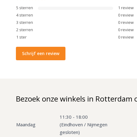
5
sterren
1
review
4
sterren
0
review
3
sterren
0
review
2
sterren
0
review
1
ster
0
review
Schrijf een review
Bezoek onze winkels in Rotterdam 
11:30 - 18:00
Maandag
(Eindhoven / Nijmegen
gesloten)