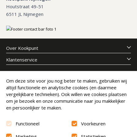
Houtstraat 49-51
6511 JL Nijmegen
Over Kookpunt
Klantenservice
Meld je aan voor onze nieuwsbrief
Om deze site voor jou nog beter te maken, gebruiken wij
altijd functionele en analytische cookies (en daarmee
E-mailadres
Abonneer
vergelijkbare technieken). Ook willen we cookies plaatsen
om je bezoek en onze communicatie naar jou makkelijker
en persoonlijker te maken.
Functioneel
Voorkeuren
Marketing
Statistieken