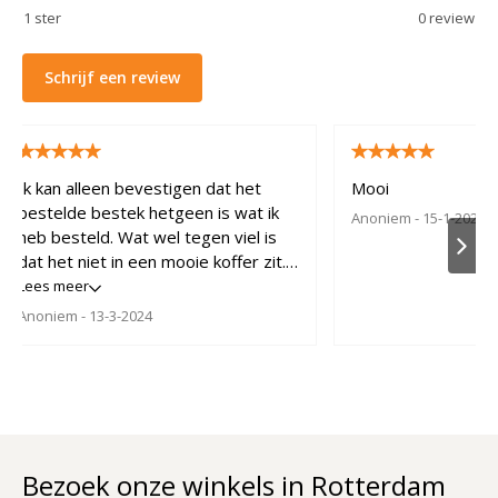
1
ster
0
review
Schrijf een review
Ik kan alleen bevestigen dat het
Mooi
bestelde bestek hetgeen is wat ik
Anoniem
- 15-1-2024
heb besteld. Wat wel tegen viel is
dat het niet in een mooie koffer zit.
Dat had ik graag anders gezien voor
Lees meer
zo een duur bestek. Wilde het graag
Anoniem
- 13-3-2024
als bhuwelijks cadeau doen, maar
daar zie ik nu van af.
Bezoek onze winkels in Rotterdam