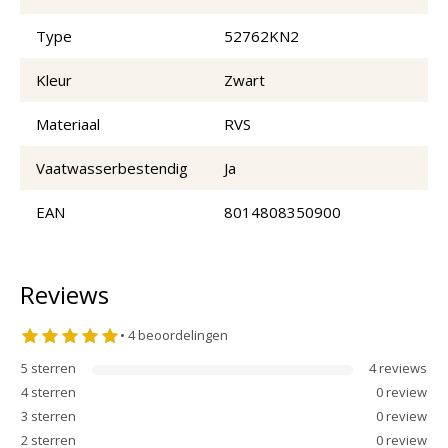
Type
52762KN2
Kleur
Zwart
Materiaal
RVS
Vaatwasserbestendig
Ja
EAN
8014808350900
Reviews
•
4
beoordelingen
5
sterren
4
review
s
4
sterren
0
review
3
sterren
0
review
2
sterren
0
review