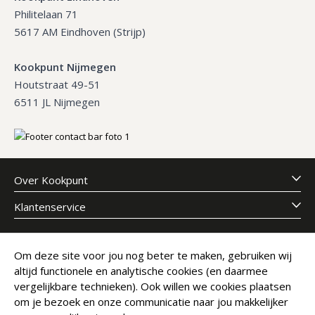
Philitelaan 71
5617 AM Eindhoven (Strijp)
Kookpunt Nijmegen
Houtstraat 49-51
6511 JL Nijmegen
Over Kookpunt
Klantenservice
Meld je aan voor onze nieuwsbrief
Om deze site voor jou nog beter te maken, gebruiken wij
altijd functionele en analytische cookies (en daarmee
E-mailadres
Abonneer
vergelijkbare technieken). Ook willen we cookies plaatsen
om je bezoek en onze communicatie naar jou makkelijker