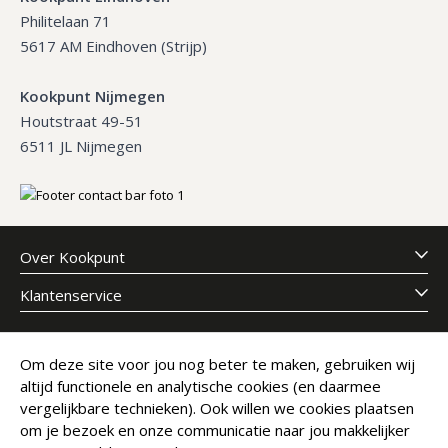
Philitelaan 71
5617 AM Eindhoven (Strijp)
Kookpunt Nijmegen
Houtstraat 49-51
6511 JL Nijmegen
Over Kookpunt
Klantenservice
Meld je aan voor onze nieuwsbrief
Om deze site voor jou nog beter te maken, gebruiken wij
altijd functionele en analytische cookies (en daarmee
E-mailadres
Abonneer
vergelijkbare technieken). Ook willen we cookies plaatsen
om je bezoek en onze communicatie naar jou makkelijker