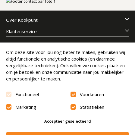
Over Kookpunt
Klantenservice
Meld je aan voor onze nieuwsbrief
Om deze site voor jou nog beter te maken, gebruiken wij
altijd functionele en analytische cookies (en daarmee
E-mailadres
Abonneer
vergelijkbare technieken). Ook willen we cookies plaatsen
om je bezoek en onze communicatie naar jou makkelijker
en persoonlijker te maken.
Functioneel
Voorkeuren
Marketing
Statistieken
Beoordeling
9.6
Accepteer geselecteerd
© Copyright 2026 Kookpunt.nl
|
Algemene voorwaarden