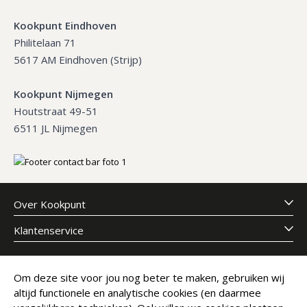
Kookpunt Eindhoven
Philitelaan 71
5617 AM Eindhoven (Strijp)
Kookpunt Nijmegen
Houtstraat 49-51
6511 JL Nijmegen
Over Kookpunt
Klantenservice
Meld je aan voor onze nieuwsbrief
Om deze site voor jou nog beter te maken, gebruiken wij
altijd functionele en analytische cookies (en daarmee
E-mailadres
Abonneer