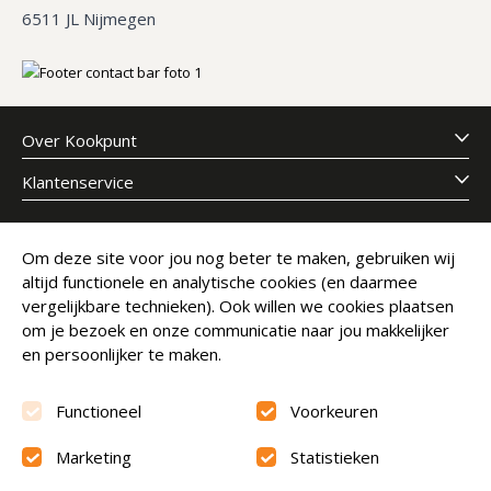
6511 JL Nijmegen
Over Kookpunt
Klantenservice
Meld je aan voor onze nieuwsbrief
Om deze site voor jou nog beter te maken, gebruiken wij
altijd functionele en analytische cookies (en daarmee
E-mailadres
Abonneer
vergelijkbare technieken). Ook willen we cookies plaatsen
om je bezoek en onze communicatie naar jou makkelijker
en persoonlijker te maken.
Functioneel
Voorkeuren
Marketing
Statistieken
Beoordeling
9.6