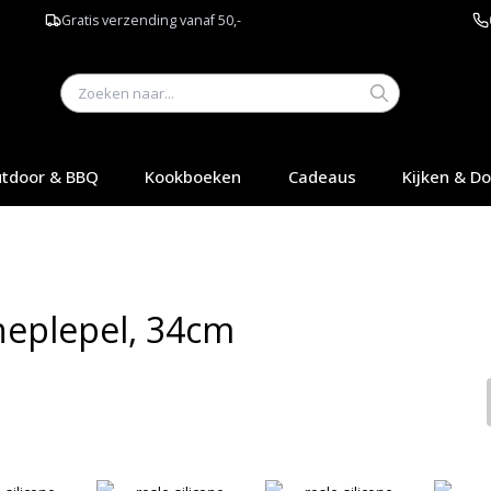
Gratis verzending vanaf 50,-
tdoor & BBQ
Kookboeken
Cadeaus
Kijken & D
cheplepel, 34cm