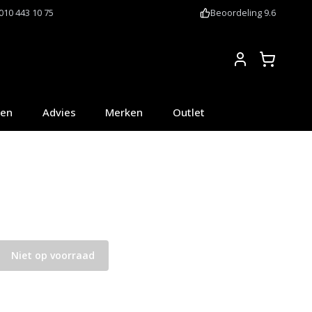
010 443 10 75
Beoordeling 9.6
Account
oen
Advies
Merken
Outlet
Niet op voorraad