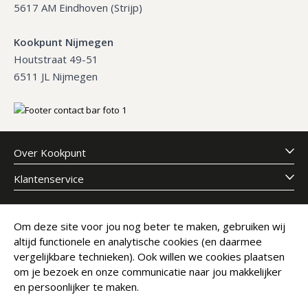
5617 AM Eindhoven (Strijp)
Kookpunt Nijmegen
Houtstraat 49-51
6511 JL Nijmegen
Over Kookpunt
Klantenservice
Meld je aan voor onze nieuwsbrief
Om deze site voor jou nog beter te maken, gebruiken wij
altijd functionele en analytische cookies (en daarmee
E-mailadres
Abonneer
vergelijkbare technieken). Ook willen we cookies plaatsen
om je bezoek en onze communicatie naar jou makkelijker
en persoonlijker te maken.