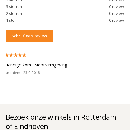
3
sterren
0
review
2
sterren
0
review
1
ster
0
review
Schrijf een review
Handige kom . Mooi virmgeving.
Anoniem
- 23-9-2018
Bezoek onze winkels in Rotterdam
of Eindhoven