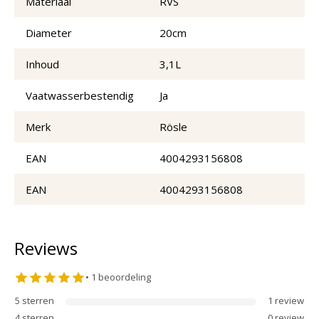
Materiaal
RVS
Diameter
20cm
Inhoud
3,1L
Vaatwasserbestendig
Ja
Merk
Rösle
EAN
4004293156808
EAN
4004293156808
Reviews
•
1
beoordeling
5
sterren
1
review
4
sterren
0
review