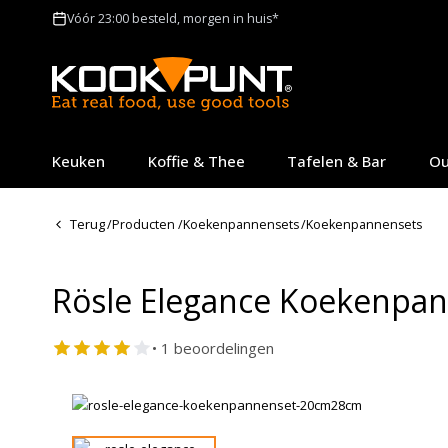
Vóór 23:00 besteld, morgen in huis*
Keuken
Koffie & Thee
Tafelen & Bar
Ou
Terug
/
Producten
/
Koekenpannensets
/
Koekenpannensets
Rösle Elegance Koekenpa
• 1 beoordelingen