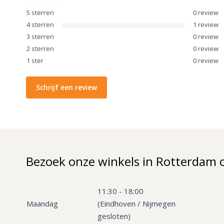
5
sterren
0
review
4
sterren
1
review
3
sterren
0
review
2
sterren
0
review
1
ster
0
review
Schrijf een review
Bezoek onze winkels in Rotterdam 
11:30 - 18:00
Maandag
(Eindhoven / Nijmegen
gesloten)