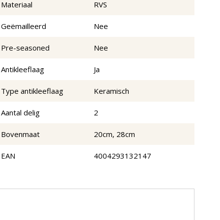
Materiaal
RVS
Geëmailleerd
Nee
Pre-seasoned
Nee
Antikleeflaag
Ja
Type antikleeflaag
Keramisch
Aantal delig
2
Bovenmaat
20cm, 28cm
EAN
4004293132147