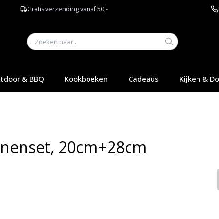
Gratis verzending vanaf 50,-
tdoor & BBQ
Kookboeken
Cadeaus
Kijken & D
nnenset, 20cm+28cm