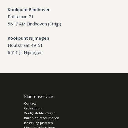
Kookpunt Eindhoven
Philitelaan 71
5617 AM Eindhoven (Strijp)
Kookpunt Nijmegen
Houtstraat 49-51
6511 JL Nijmegen
Klantenservice
Contact
Cadeaubon
Veelgestelde vragen
Ruilen en retourneren
Bestelling plaatsen
Messen laten slijpen