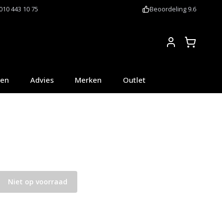
010 443 10 75
Beoordeling 9.6
Account
oen
Advies
Merken
Outlet
Niet op voorraad