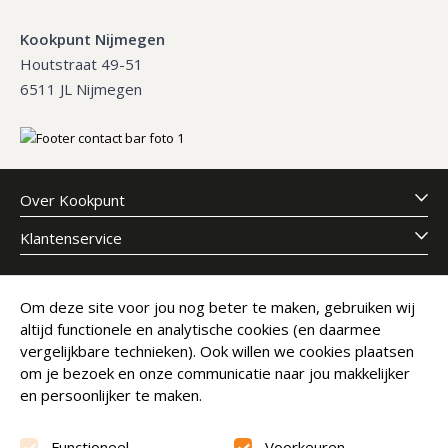
Kookpunt Nijmegen
Houtstraat 49-51
6511 JL Nijmegen
Over Kookpunt
Klantenservice
Meld je aan voor onze nieuwsbrief
Om deze site voor jou nog beter te maken, gebruiken wij
altijd functionele en analytische cookies (en daarmee
E-mailadres
Abonneer
vergelijkbare technieken). Ook willen we cookies plaatsen
om je bezoek en onze communicatie naar jou makkelijker
en persoonlijker te maken.
Functioneel
Voorkeuren