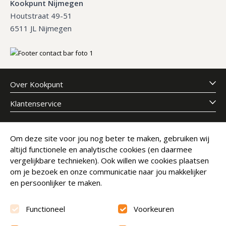
Kookpunt Nijmegen
Houtstraat 49-51
6511 JL Nijmegen
Over Kookpunt
Klantenservice
Meld je aan voor onze nieuwsbrief
Om deze site voor jou nog beter te maken, gebruiken wij
altijd functionele en analytische cookies (en daarmee
E-mailadres
Abonneer
vergelijkbare technieken). Ook willen we cookies plaatsen
om je bezoek en onze communicatie naar jou makkelijker
en persoonlijker te maken.
Functioneel
Voorkeuren