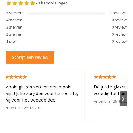
•
3
beoordelingen
5
sterren
3
review
s
4
sterren
0
review
3
sterren
0
review
2
sterren
0
review
1
ster
0
review
Schrijf een review
Mooie glazen verdien een mooie
De juiste glazen la
wijn ! Jullie zorgden voor het eerste,
volledig tot hun re
wij voor het tweede deel !
Anoniem
- 26-12-2023
Anoniem
- 26-12-2023