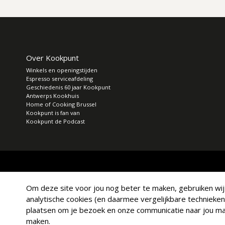
Over Kookpunt
Winkels en openingstijden
Espresso serviceafdeling
Geschiedenis 60 jaar Kookpunt
Antwerps Kookhuis
Home of Cooking Brussel
Kookpunt is fan van
Kookpunt de Podcast
Om deze site voor jou nog beter te maken, gebruiken wij a
analytische cookies (en daarmee vergelijkbare technieken
plaatsen om je bezoek en onze communicatie naar jou mak
maken.
© Copyright 2026 Kookpunt.nl
|
Algemene voorwaarden
|
Privacy