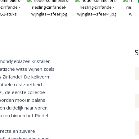
S
 mondgeblazen kristallen
tische witte wijnen zoals
s Zinfandel. De kelkvorm
ntuele restzoetheid.
l, de eerste collectie
 worden mooi in balans
en duidelijk naar voren.
lazen binnen het Riedel-
irecte en zuivere
eeft daardoor een eigen