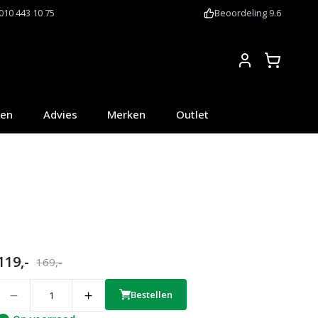
010 443 10 75
Beoordeling 9.6
Account
oen
Advies
Merken
Outlet
119,-
169,-
uantity
Bestellen