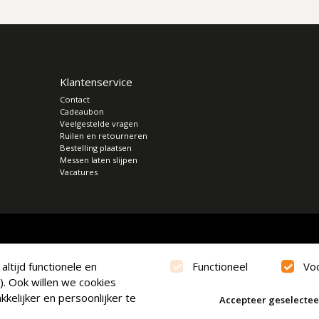
Klantenservice
Contact
Cadeaubon
Veelgestelde vragen
Ruilen en retourneren
Bestelling plaatsen
Messen laten slijpen
Vacatures
ltijd functionele en
Functioneel
Vo
). Ook willen we cookies
kelijker en persoonlijker te
Accepteer geselecte
verklaring
|
Cookies