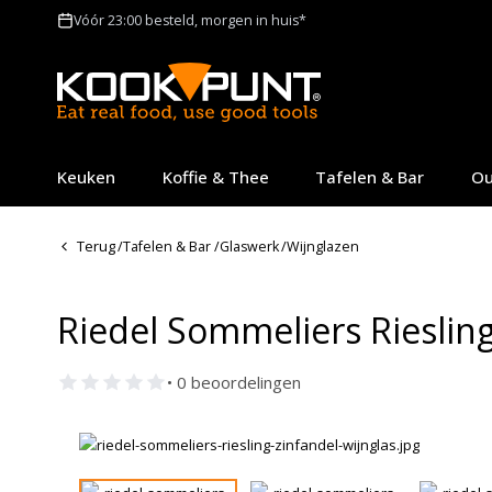
Vóór 23:00 besteld, morgen in huis*
Keuken
Koffie & Thee
Tafelen & Bar
Ou
Terug
/
Tafelen & Bar
/
Glaswerk
/
Wijnglazen
Riedel Sommeliers Riesling
• 0 beoordelingen