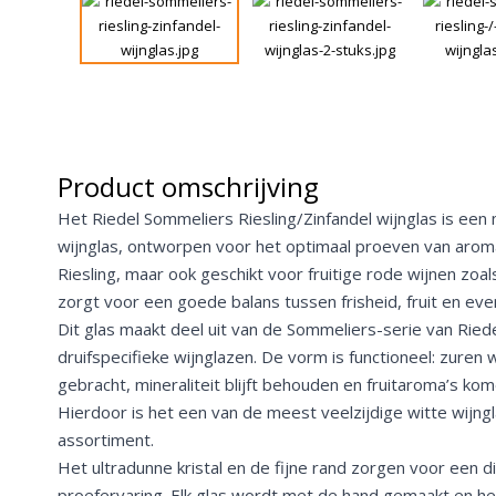
Product omschrijving
Het Riedel Sommeliers Riesling/Zinfandel wijnglas is een
wijnglas, ontworpen voor het optimaal proeven van aroma
Riesling, maar ook geschikt voor fruitige rode wijnen zoal
zorgt voor een goede balans tussen frisheid, fruit en eve
Dit glas maakt deel uit van de Sommeliers-serie van Riede
druifspecifieke wijnglazen. De vorm is functioneel: zuren
gebracht, mineraliteit blijft behouden en fruitaroma’s kom
Hierdoor is het een van de meest veelzijdige witte wijng
assortiment.
Het ultradunne kristal en de fijne rand zorgen voor een d
proefervaring. Elk glas wordt met de hand gemaakt en h