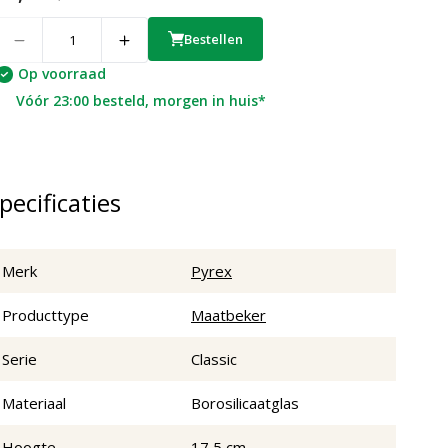
uantity
Bestellen
Op voorraad
Vóór 23:00 besteld, morgen in huis*
pecificaties
Merk
Pyrex
Producttype
Maatbeker
Serie
Classic
Materiaal
Borosilicaatglas
Hoogte
17,5 cm