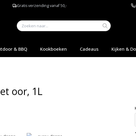
Gratis verzending vanaf 50,-
tdoor & BBQ
Kookboeken
Cadeaus
Kijken & D
et oor, 1L