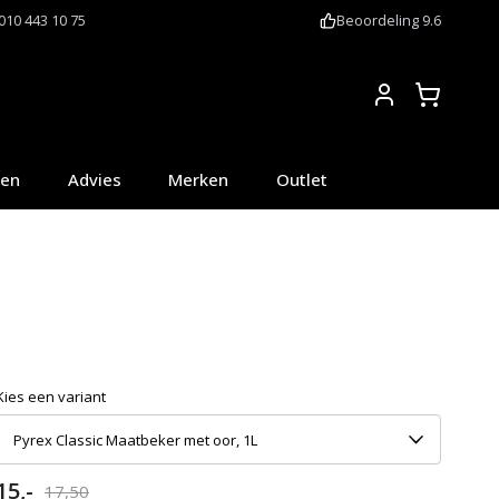
010 443 10 75
Beoordeling 9.6
Account
oen
Advies
Merken
Outlet
Kies een variant
Pyrex Classic Maatbeker met oor, 1L
15,-
17,50