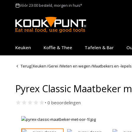
Vóór 23:00 besteld, morgen in huis*
Keuken
Koffie & Thee
Tafelen & Bar
Ou
Terug
|
Keuken
/
Gerei
/
Meten en wegen
/
Maatbekers en -lepels
Pyrex Classic Maatbeker m
• 0 beoordelingen