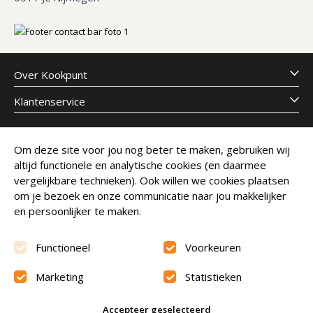
Over Kookpunt
Klantenservice
Meld je aan voor onze nieuwsbrief
Om deze site voor jou nog beter te maken, gebruiken wij
altijd functionele en analytische cookies (en daarmee
E-mailadres
Abonneer
vergelijkbare technieken). Ook willen we cookies plaatsen
om je bezoek en onze communicatie naar jou makkelijker
en persoonlijker te maken.
Functioneel
Voorkeuren
Marketing
Statistieken
Beoordeling
9.6
Accepteer geselecteerd