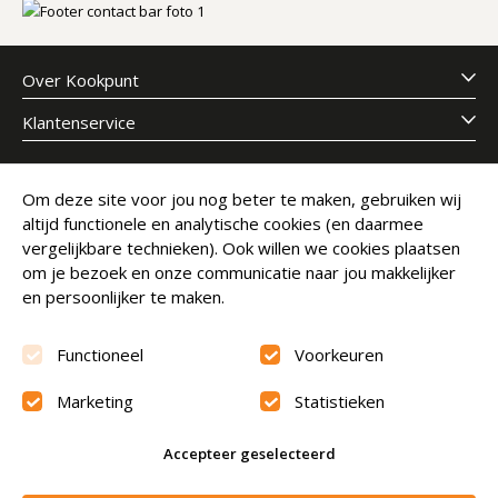
Over Kookpunt
Klantenservice
Meld je aan voor onze nieuwsbrief
Om deze site voor jou nog beter te maken, gebruiken wij
altijd functionele en analytische cookies (en daarmee
E-mailadres
Abonneer
vergelijkbare technieken). Ook willen we cookies plaatsen
om je bezoek en onze communicatie naar jou makkelijker
en persoonlijker te maken.
Functioneel
Voorkeuren
Marketing
Statistieken
Beoordeling
9.6
Accepteer geselecteerd