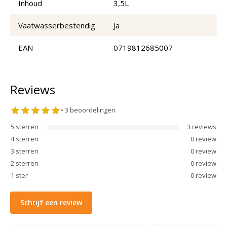
Inhoud
3,5L
Vaatwasserbestendig
Ja
EAN
0719812685007
Reviews
•
3
beoordelingen
5
sterren
3
review
s
4
sterren
0
review
3
sterren
0
review
2
sterren
0
review
1
ster
0
review
Schrijf een review