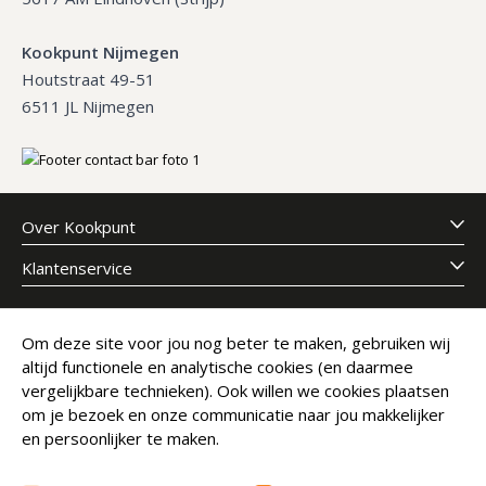
Kookpunt Nijmegen
Houtstraat 49-51
6511 JL Nijmegen
Over Kookpunt
Klantenservice
Meld je aan voor onze nieuwsbrief
Om deze site voor jou nog beter te maken, gebruiken wij
altijd functionele en analytische cookies (en daarmee
E-mailadres
Abonneer
vergelijkbare technieken). Ook willen we cookies plaatsen
om je bezoek en onze communicatie naar jou makkelijker
en persoonlijker te maken.