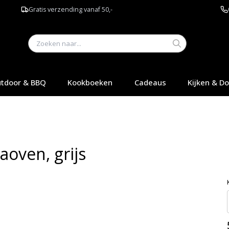
Gratis verzending vanaf 50,-
tdoor & BBQ
Kookboeken
Cadeaus
Kijken & D
aoven, grijs