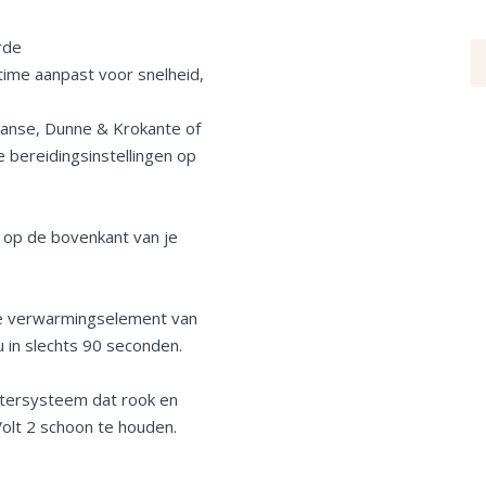
rde
ime aanpast voor snelheid,
itaanse, Dunne & Krokante of
 bereidingsinstellingen op
 op de bovenkant van je
te verwarmingselement van
u in slechts 90 seconden.
ltersysteem dat rook en
Volt 2 schoon te houden.