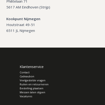
Philitelaan 71
5617 AM Eindhoven (Strijp)
Kookpunt Nijmegen
Houtstraat 49-51
6511 JL Nijmegen
Klantenservice
Contact
Cadeaubon
Veelgestelde vragen
Ruilen en retourneren
Bestelling plaatsen
Messen laten slijpen
Vacatures