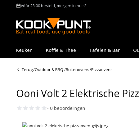
Vóór 23:00 besteld, morgen in huis*
Keuken
Koffie & Thee
Tafelen & Bar
Ou
Terug
/
Outdoor & BBQ
/
Buitenovens
/
Pizzaovens
Ooni Volt 2 Elektrische Pizz
• 0 beoordelingen