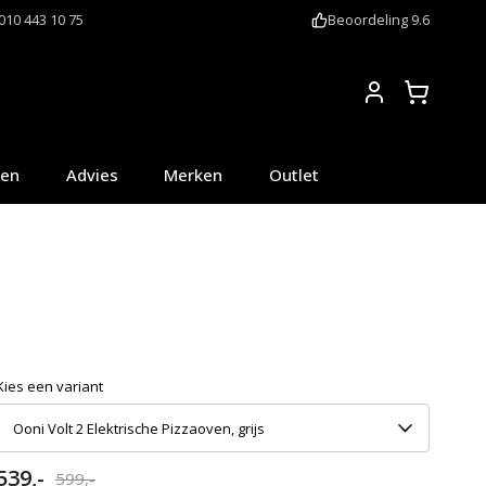
010 443 10 75
Beoordeling 9.6
Account
oen
Advies
Merken
Outlet
Kies een variant
Ooni Volt 2 Elektrische Pizzaoven, grijs
539,-
599,-