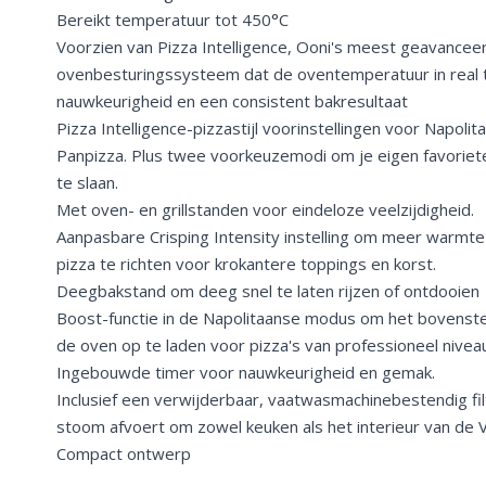
Bereikt temperatuur tot 450°C
Voorzien van Pizza Intelligence, Ooni's meest geavancee
ovenbesturingssysteem dat de oventemperatuur in real t
nauwkeurigheid en een consistent bakresultaat
Pizza Intelligence-pizzastijl voorinstellingen voor Napol
Panpizza. Plus twee voorkeuzemodi om je eigen favoriete
te slaan.
Met oven- en grillstanden voor eindeloze veelzijdigheid.
Aanpasbare Crisping Intensity instelling om meer warmte
pizza te richten voor krokantere toppings en korst.
Deegbakstand om deeg snel te laten rijzen of ontdooien
Boost-functie in de Napolitaanse modus om het bovens
de oven op te laden voor pizza's van professioneel nivea
Ingebouwde timer voor nauwkeurigheid en gemak.
Inclusief een verwijderbaar, vaatwasmachinebestendig fi
stoom afvoert om zowel keuken als het interieur van de 
Compact ontwerp