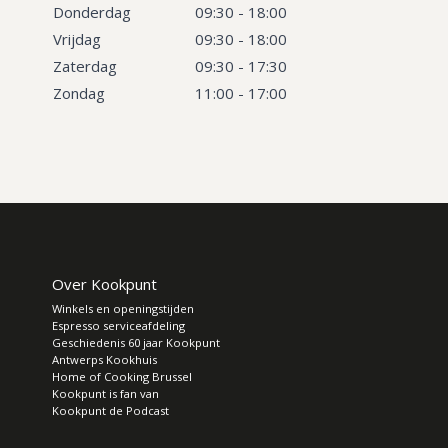
Donderdag
09:30 - 18:00
Vrijdag
09:30 - 18:00
Zaterdag
09:30 - 17:30
Zondag
11:00 - 17:00
Over Kookpunt
Winkels en openingstijden
Espresso serviceafdeling
Geschiedenis 60 jaar Kookpunt
Antwerps Kookhuis
Home of Cooking Brussel
Kookpunt is fan van
Kookpunt de Podcast