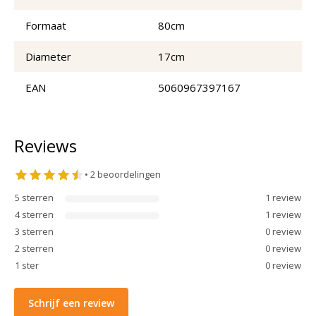
Formaat
80cm
Diameter
17cm
EAN
5060967397167
Reviews
•
2
beoordelingen
5
sterren
1
review
4
sterren
1
review
3
sterren
0
review
2
sterren
0
review
1
ster
0
review
Schrijf een review