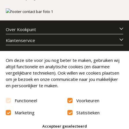
Over Kookpunt
Klantenservice
Meld je aan voor onze nieuwsbrief
Om deze site voor jou nog beter te maken, gebruiken wij
altijd functionele en analytische cookies (en daarmee
E-mailadres
Abonneer
vergelijkbare technieken). Ook willen we cookies plaatsen
om je bezoek en onze communicatie naar jou makkelijker
en persoonlijker te maken.
Functioneel
Voorkeuren
Marketing
Statistieken
Beoordeling
9.6
Accepteer geselecteerd