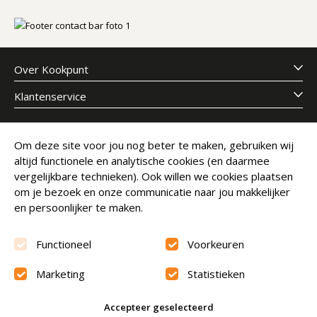
Over Kookpunt
Klantenservice
Meld je aan voor onze nieuwsbrief
Om deze site voor jou nog beter te maken, gebruiken wij
altijd functionele en analytische cookies (en daarmee
E-mailadres
Abonneer
vergelijkbare technieken). Ook willen we cookies plaatsen
om je bezoek en onze communicatie naar jou makkelijker
en persoonlijker te maken.
Functioneel
Voorkeuren
Marketing
Statistieken
Beoordeling
9.6
Accepteer geselecteerd