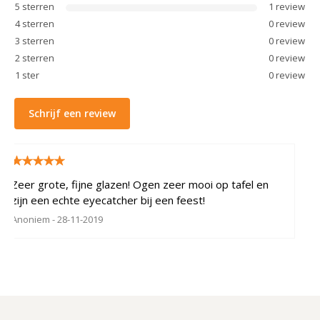
5
sterren
1
review
4
sterren
0
review
3
sterren
0
review
2
sterren
0
review
1
ster
0
review
Schrijf een review
Zeer grote, fijne glazen! Ogen zeer mooi op tafel en
zijn een echte eyecatcher bij een feest!
Anoniem
- 28-11-2019