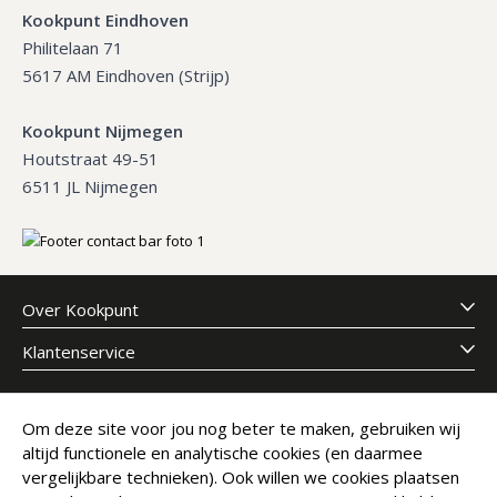
Kookpunt Eindhoven
Philitelaan 71
5617 AM Eindhoven (Strijp)
Kookpunt Nijmegen
Houtstraat 49-51
6511 JL Nijmegen
Over Kookpunt
Klantenservice
Meld je aan voor onze nieuwsbrief
Om deze site voor jou nog beter te maken, gebruiken wij
altijd functionele en analytische cookies (en daarmee
E-mailadres
Abonneer
vergelijkbare technieken). Ook willen we cookies plaatsen