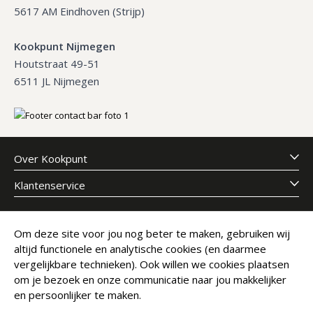
5617 AM Eindhoven (Strijp)
Kookpunt Nijmegen
Houtstraat 49-51
6511 JL Nijmegen
Over Kookpunt
Klantenservice
Meld je aan voor onze nieuwsbrief
Om deze site voor jou nog beter te maken, gebruiken wij
altijd functionele en analytische cookies (en daarmee
E-mailadres
Abonneer
vergelijkbare technieken). Ook willen we cookies plaatsen
om je bezoek en onze communicatie naar jou makkelijker
en persoonlijker te maken.